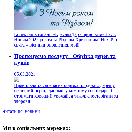
Колектив компанії «КрасаваДар» щиро вітає Вас з
Новим 2022 роком та Різдвом Христовим! Нехай ці
свята – вісники оновлення, мрій
Пропонуємо послугу - Обрізка дерев та
кущів
05.03.2021
Правильна та своєчасна обрізка плодових дерев у
весняний період дає змогу кожному господареві
отримати хороший урожай, а також спостерігати за
здорови
Читати всі новини
Ми в соціальних мережах: