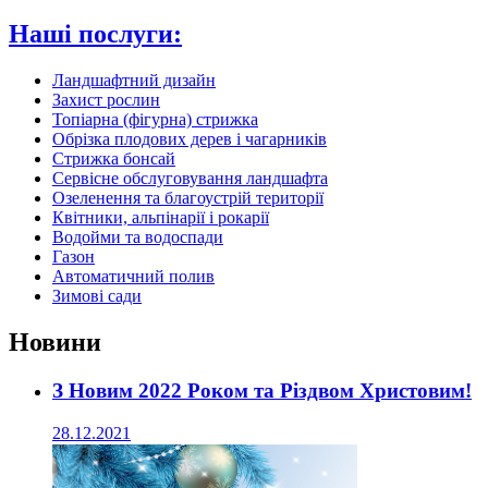
Наші послуги:
Ландшафтний дизайн
Захист рослин
Топіарна (фігурна) стрижка
Обрізка плодових дерев і чагарників
Стрижка бонсай
Сервісне обслуговування ландшафта
Озеленення та благоустрій території
Квітники, альпінарії і рокарії
Водойми та водоспади
Газон
Автоматичний полив
Зимові сади
Новини
З Новим 2022 Роком та Різдвом Христовим!
28.12.2021