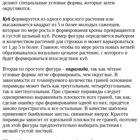
делают специальные угловые формы, которые затем
округляются.
Куб
формируется из одного взрослого растения или
высаживается квадрат из 5 и более молодых саженцев,
которые по мере роста и формирования кроны превращаются
в густой цельный куб. Размер фигуры определяется выбором
и количеством растений для стрижки и может варьироваться
от 1 до 5 и более. Главное, чтобы по мере роста новых ветвей
образовывалось визуально цельное растение, с которого и
будет формироваться впоследствии куб.
Вторая по простоте фигура –
пирамида
, так как чёткие
угловые формы легче сформировать, чем округлые. В
зависимости от планируемого количества граней основание
пирамиды может быть как треугольным, четырёхугольным,
так и шестиугольным. При стрижке пирамиды следует
одновременно выравнивать плоскости всех граней, так как,
сделав ошибку при формировании одной из них, придётся
заново перестригать и все остальные. В качестве шаблона
применяют бамбуковые шесты, связанные вверху. Красота
пирамиды зависит от идеальной плоскости ее граней, поэтому
для этой фигуры предпочтительно выбирать растения с
мелкой густой листвой.