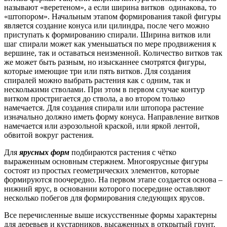
называют «веретеном», а если ширина витков одинакова, то
«штопором». Начальным этапом формирования такой фигуры
является создание конуса или цилиндра, после чего можно
приступать к формированию спирали. Ширина витков или
шаг спирали может как уменьшаться по мере продвижения к
вершине, так и оставаться неизменной. Количество витков так
же может быть разным, но изысканнее смотрятся фигуры,
которые имеющие три или пять витков. Для создания
спиралей можно выбрать растения как с одним, так и
несколькими стволами. При этом в первом случае контур
витком простригается до ствола, а во втором только
намечается. Для создания спирали или штопора растение
изначально должно иметь форму конуса. Направление витков
намечается или аэрозольной краской, или яркой лентой,
обвитой вокруг растения.
Для
ярусных форм
подбираются растения с чётко
выраженным основным стержнем. Многоярусные фигуры
состоят из простых геометрических элементов, которые
формируются поочередно. На первом этапе создается основа –
нижний ярус, в основании которого посередине оставляют
несколько побегов для формирования следующих ярусов.
Все перечисленные выше искусственные формы характерны
для деревьев и кустарников, высаженных в открытый грунт.