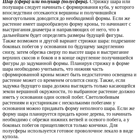
Шар (сфера) или полушар (полусфера).
Стрижку шара или
полушара следует начинать с формирования куба, у которого
впоследствии отсекаются вершины и получившийся
многоугольник доводится до необходимой формы. Если же
растение имеет шарообразную форму кроны, то начинают с
выстригания диаметра и направляющих от него, что в
дальнейшем будет определять размеры будущей фигуры.
Также возможен и другой вариант стрижки шара: подрезание
боковых побегов у основания по будущему закруглению
снизу, затем обрезка сверху по высоте шара и выстригание
верхних скосов и боков и в конце округление получившейся
фигуры до задуманной формы. Планируя стрижку в форме
шара необходимо учитывать, что нижняя часть
сформированной кроны может быть недостаточно освещена и
растение может со временем оголится снизу. Также, если
задумка будущего шара должна выглядеть только касающейся
земли вершиной окружности, то выбранное растение должно
иметь у основания один осевой побег. Светолюбивым
растениям и кустарникам с несколькими побегами у
основания можно придавать форму неполного шара. Если же
форму шара планируется придать кроне дерева, то начинать
необходимо с обрезки нижних ветвей и осевого побега, а у
боковых побегов прищепляются только кончики. Для
полусферы используется готовое проволочное лекало в виде
купола.