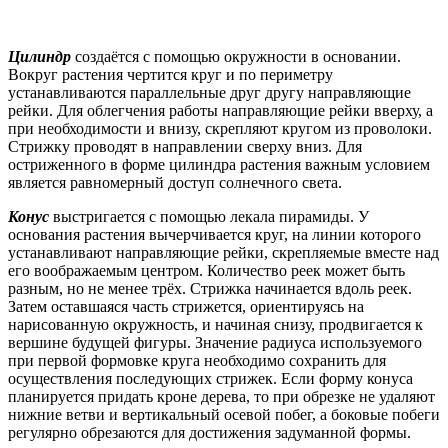
Цилиндр
создаётся с помощью окружности в основании.
Вокруг растения чертится круг и по периметру
устанавливаются параллельные друг другу направляющие
рейки. Для облегчения работы направляющие рейки вверху, а
при необходимости и внизу, скрепляют кругом из проволоки.
Стрижку проводят в направлении сверху вниз. Для
остриженного в форме цилиндра растения важным условием
является равномерный доступ солнечного света.
Конус
выстригается с помощью лекала пирамиды. У
основания растения вычерчивается круг, на линии которого
устанавливают направляющие рейки, скрепляемые вместе над
его воображаемым центром. Количество реек может быть
разным, но не менее трёх. Стрижка начинается вдоль реек.
Затем оставшаяся часть стрижется, ориентируясь на
нарисованную окружность, и начиная снизу, продвигается к
вершине будущей фигуры. Значение радиуса используемого
при первой формовке круга необходимо сохранить для
осуществления последующих стрижек. Если форму конуса
планируется придать кроне дерева, то при обрезке не удаляют
нижние ветви и вертикальный осевой побег, а боковые побеги
регулярно обрезаются для достижения задуманной формы.