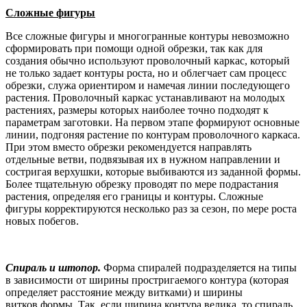
Сложные фигуры
Все сложные фигуры и многогранные контуры невозможно
сформировать при помощи одной обрезки, так как для
создания обычно используют проволочный каркас, который
не только задает контуры роста, но и облегчает сам процесс
обрезки, служа ориентиром и намечая линии последующего
растения. Проволочный каркас устанавливают на молодых
растениях, размеры которых наиболее точно подходят к
параметрам заготовки. На первом этапе формируют основные
линии, подгоняя растение по контурам проволочного каркаса.
При этом вместо обрезки рекомендуется направлять
отдельные ветви, подвязывая их в нужном направлении и
состригая верхушки, которые выбиваются из заданной формы.
Более тщательную обрезку проводят по мере подрастания
растения, определяя его границы и контуры. Сложные
фигуры корректируются несколько раз за сезон, по мере роста
новых побегов.
Спираль и штопор.
Форма спиралей подразделяется на типы
в зависимости от ширины простригаемого контура (которая
определяет расстояние между витками) и ширины
витков формы. Так, если ширина контура велика, то спираль