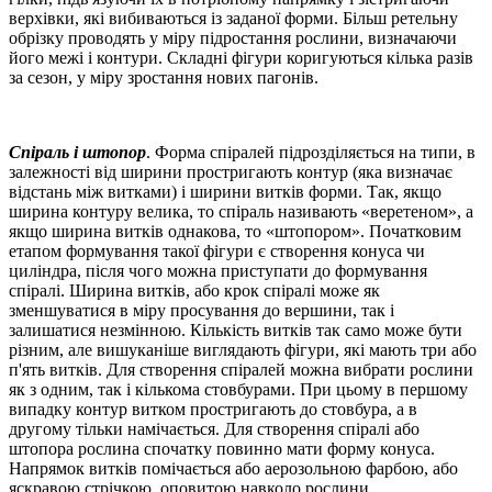
верхівки, які вибиваються із заданої форми.
Більш ретельну
обрізку проводять у міру підростання рослини, визначаючи
його межі і контури.
Складні фігури коригуються кілька разів
за сезон, у міру зростання нових пагонів.
Спіраль і штопор
.
Форма спіралей підрозділяється на типи, в
залежності від ширини простригають контур (яка визначає
відстань між витками) і ширини витків форми.
Так, якщо
ширина контуру велика, то спіраль називають «веретеном», а
якщо ширина витків однакова, то «штопором».
Початковим
етапом формування такої фігури є створення конуса чи
циліндра, після чого можна приступати до формування
спіралі.
Ширина витків, або крок спіралі може як
зменшуватися в міру просування до вершини, так і
залишатися незмінною.
Кількість витків так само може бути
різним, але вишуканіше виглядають фігури, які мають три або
п'ять витків.
Для створення спіралей можна вибрати рослини
як з одним, так і кількома стовбурами.
При цьому в першому
випадку контур витком простригають до стовбура, а в
другому тільки намічається.
Для створення спіралі або
штопора рослина спочатку повинно мати форму конуса.
Напрямок витків помічається або аерозольною фарбою, або
яскравою стрічкою, оповитою навколо рослини.