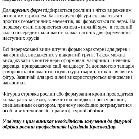
Для
ярусних форм
підбираються рослини з чітко вираженим
основним стрижнем.
Багатоярусні фігури складаються з
простих геометричних елементів, які формуються по черзі.
На
першому етапі створюється основа - нижній ярус, в головній
якого посередині залишають кілька пагонів для формування
наступних ярусів.
Всі перераховані вище штучні форми характерні для дерев і
чагарників, висаджених у відкритий грунт.
Також можна
висаджувати в контейнери сформовані чагарники і невеликі
деревця, прикрашаючи свій ландшафт.
За допомогою тапіарія
створюють різноманітні скульптури тварин, птахів і всіляких
фігур.
Зазвичай для цих цілей використовуються вічнозелені
чагарники.
Фігурна стрижка рослин або формування крони проводиться
кілька разів за сезон, залежно від швидкості росту рослин,
спеціальними секатором, причому необхідно дотримуватися
особливих технології і правил фігурної обрізки.
У зв'язку з цим виникає необхідність залучення до фігурної
обрізки рослин професіоналів і фахівців КрасаваДар.