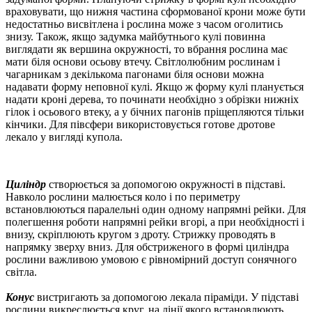
враховувати, що нижня частина сформованої крони може бути
недостатньо висвітлена і рослина може з часом оголитись
знизу.
Також, якщо задумка майбутнього кулі повинна
виглядати як вершина окружності, то вбрання рослина має
мати біля основи осьову втечу.
Світлолюбним рослинам і
чагарникам з декількома пагонами біля основи можна
надавати форму неповної кулі.
Якщо ж форму кулі планується
надати кроні дерева, то починати необхідно з обрізки нижніх
гілок і осьового втеку, а у бічних пагонів пріщепляются тільки
кінчики.
Для півсфери використовується готове дротове
лекало у вигляді купола.
Циліндр
створюється за допомогою окружності в підставі.
Навколо рослини малюється коло і по периметру
встановлюються паралельні один одному напрямні рейки.
Для
полегшення роботи напрямні рейки вгорі, а при необхідності і
внизу, скріплюють кругом з дроту.
Стрижку проводять в
напрямку зверху вниз.
Для обстриженого в формі циліндра
рослини важливою умовою є рівномірний доступ сонячного
світла.
Конус
вистригають за допомогою лекала піраміди.
У підставі
рослини викреслюється круг, на лінії якого встановлюють