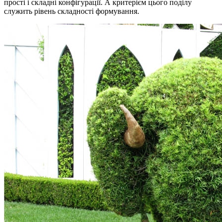
прості і складні конфігурації.
А критерієм цього поділу
служить рівень складності формування.