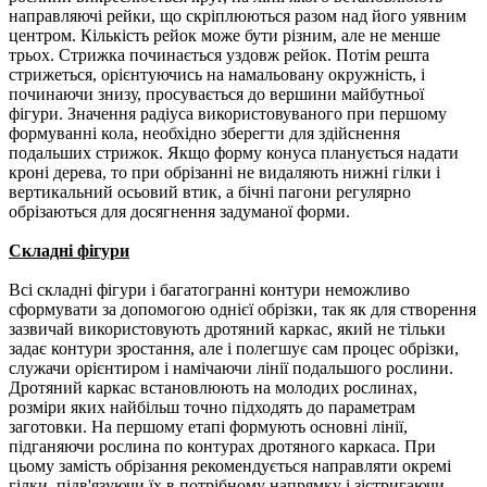
направляючі рейки, що скріплюються разом над його уявним
центром.
Кількість рейок може бути різним, але не менше
трьох.
Стрижка починається уздовж рейок.
Потім решта
стрижеться, орієнтуючись на намальовану окружність, і
починаючи знизу, просувається до вершини майбутньої
фігури.
Значення радіуса використовуваного при першому
формуванні кола, необхідно зберегти для здійснення
подальших стрижок.
Якщо форму конуса планується надати
кроні дерева, то при обрізанні не видаляють нижні гілки і
вертикальний осьовий втик, а бічні пагони регулярно
обрізаються для досягнення задуманої форми.
Складні фігури
Всі складні фігури і багатогранні контури неможливо
сформувати за допомогою однієї обрізки, так як для створення
зазвичай використовують дротяний каркас, який не тільки
задає контури зростання, але і полегшує сам процес обрізки,
служачи орієнтиром і намічаючи лінії подальшого рослини.
Дротяний каркас встановлюють на молодих рослинах,
розміри яких найбільш точно підходять до параметрам
заготовки.
На першому етапі формують основні лінії,
підганяючи рослина по контурах дротяного каркаса.
При
цьому замість обрізання рекомендується направляти окремі
гілки, підв'язуючи їх в потрібному напрямку і зістригаючи