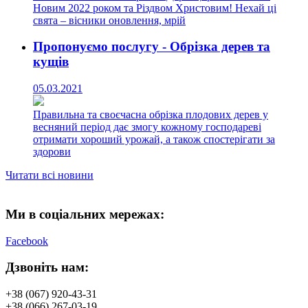
Новим 2022 роком та Різдвом Христовим! Нехай ці
свята – вісники оновлення, мрій
Пропонуємо послугу - Обрізка дерев та
кущів
05.03.2021
Правильна та своєчасна обрізка плодових дерев у
весняний період дає змогу кожному господареві
отримати хороший урожай, а також спостерігати за
здорови
Читати всі новини
Ми в соціальних мережах:
Facebook
Дзвоніть нам:
+38 (067) 920-43-31
+38 (066) 267-03-19