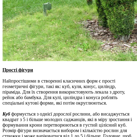
Прості фігури
Найпростішими в створенні класичних форм є прості
геометричні фігури, такі як: куб, куля, конус, циліндр,
піраміда.
Для їх створення використовують лекала з дроту,
рейок або бамбука.
Для кулі, циліндра і конуса роблять
спеціальні кутові форми, які потім округлюються.
Куб
формується з однієї дорослої рослини, або висаджується
квадрат з 5 і більше молодих саджанців, які в міру зростання і
формування крони перетворюються в густий цілісний куб.
Розмір фігури визначається вибором і кількістю рослин для
стрижки і може варіюватися від 1 до 5 і більше.
Головне, щоб