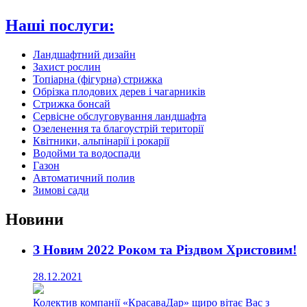
Наші послуги:
Ландшафтний дизайн
Захист рослин
Топіарна (фігурна) стрижка
Обрізка плодових дерев і чагарників
Стрижка бонсай
Сервісне обслуговування ландшафта
Озеленення та благоустрій території
Квітники, альпінарії і рокарії
Водойми та водоспади
Газон
Автоматичний полив
Зимові сади
Новини
З Новим 2022 Роком та Різдвом Христовим!
28.12.2021
Колектив компанії «КрасаваДар» щиро вітає Вас з