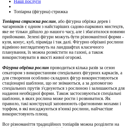
Наші послуги
Топіарна (фігурна) стрижка
Топіарна стрижка рослин
, або фігурна обрізка дерев і
чагарників є одним з найстаріших садово-паркових мистецтв,
яке не тільки дійшло до нашого часу, але і збагатилося новими
прийомами.
Зелені фігури можуть бути різноманітної форми -
куля, конус, куб, піраміда і так далі.
Фігурно обрізані рослини
відмінно виглядатимуть на ландшафтах класичного
планування, їх можна розмістити на газоні, а також
використовувати в якості живої огорожі.
Фігурна обрізка рослин
проводиться кілька разів за сезон
секатором з використанням спеціальних фігурних каркасів, а
для створення особливо складних фігур використовуються
стаціонарні шаблони, що не знімаються, а за допомогою
спеціальних прутів з'єднуються з рослиною і залишаються для
надання необхідної форми.
Також застосовуються спеціальні
шаблони, в яких рослина може рости і розвиватися.
Як
правило, такі конструкції заповнюють сфагновими мохами і
торфом, в які висаджуються в'юнкі рослини, найчастіше
використовують плющ.
Все різноманіття традиційних топіаріїв можна розділити на