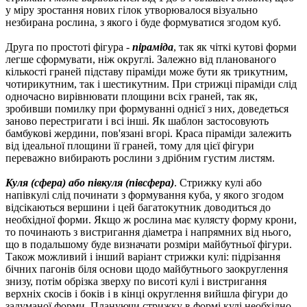
у міру зростання нових гілок утворювалося візуально
незбирана рослина, з якого і буде формуватися згодом куб.
Друга по простоті фігура -
піраміда
, так як чіткі кутові форми
легше сформувати, ніж округлі.
Залежно від планованого
кількості граней підставу піраміди може бути як трикутним,
чотирикутним, так і шестикутним.
При стрижці піраміди слід
одночасно вирівнювати площини всіх граней, так як,
зробивши помилку при формуванні однієї з них, доведеться
заново перестригати і всі інші.
Як шаблон застосовують
бамбукові жердини, пов'язані вгорі.
Краса піраміди залежить
від ідеальної площини її граней, тому для цієї фігури
переважно вибирають рослини з дрібним густим листям.
Куля (сфера) або півкуля (півсфера)
.
Стрижку кулі або
напівкулі слід починати з формування куба, у якого згодом
відсікаються вершини і цей багатокутник доводиться до
необхідної форми.
Якщо ж рослина має кулясту форму крони,
то починають з вистригання діаметра і напрямних від нього,
що в подальшому буде визначати розміри майбутньої фігури.
Також можливий і інший варіант стрижки кулі: підрізання
бічних пагонів біля основи щодо майбутнього заокруглення
знизу, потім обрізка зверху по висоті кулі і вистригання
верхніх скосів і боків і в кінці округлення вийшла фігури до
задуманої форми.
Плануючи стрижку в формі кулі необхідно